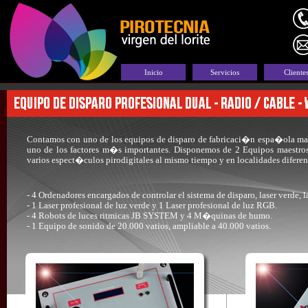
Inicio
Servicios
Cliente
Contamos con uno de los equipos de disparo de fabricaci�n espa�ola mas 
uno de los factores m�s importantes. Disponemos de 2 Equipos maestros, 
varios espect�culos pirodigitales al mismo tiempo y en localidades difer
- 4 Ordenadores encargados de controlar el sistema de disparo, laser verde, 
- 1 Laser profesional de luz verde y 1 Laser profesional de luz RGB.
- 4 Robots de luces ritmicas JB SYSTEM y 4 M�quinas de humo.
- 1 Equipo de sonido de 20.000 vatios, ampliable a 40.000 vatios.